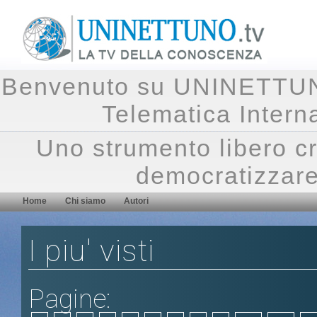
Benvenuto su UNINETTUNO.
Telematica Inte
Uno strumento libero cr
democratizzare
Home
Chi siamo
Autori
I piu' visti
Pagine: