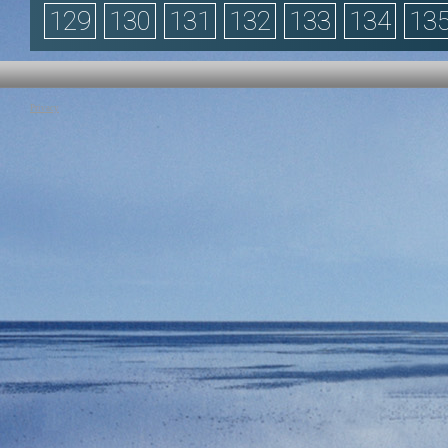
129
130
131
132
133
134
13
Privacy