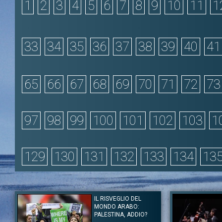
1
2
3
4
5
6
7
8
9
10
11
1
33
34
35
36
37
38
39
40
41
65
66
67
68
69
70
71
72
73
97
98
99
100
101
102
103
1
129
130
131
132
133
134
13
IL RISVEGLIO DEL
MONDO ARABO:
PALESTINA, ADDIO?