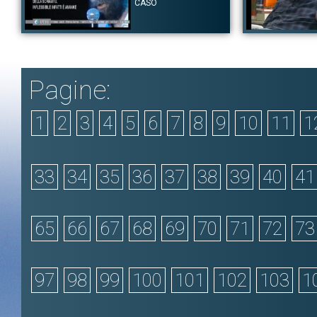
Faust
|
Goethe
CASO
Autore:
Massimo Cacciari - Jamaica Kincaid - Valeria Solarino
Autore:
Giorgio Boc
Canale:
Festival delle Letterature 2010
Canale:
Videolezion
Massimo Cacciari legge una selezione di testi tratti da Euripide
Giorgio Bocca parla
sul tema del destino. "La voce di ananke necessità" Euripide,
Affronta delle rif
Pagine:
Ecuba, e un brano tratto dall'Alcesti. Alessandra Celletti introduce
informatico, sulla 
la lettura suonando un brano musicale al pianoforte. L'attrice
l'umanità, sulle sc
Valeria Solarino legge due poesie inedite di Sapphire (Ramona
maggior parte spiace
Lofton). Jamaica Kincaid legge un suo inedito dal titolo "Il decano
Tag:
Impegno Civi
1
2
3
4
5
6
7
8
9
10
11
1
e Mrs Hess".
pandemonio
Tag:
La Grande Letteratura
|
Massenzio 2010
|
Massimo Cacciari
|
Jamaica Kincaid
|
Alessandra Celletti
33
34
35
36
37
38
39
40
41
65
66
67
68
69
70
71
72
73
97
98
99
100
101
102
103
1