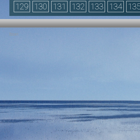
129
130
131
132
133
134
13
Privacy