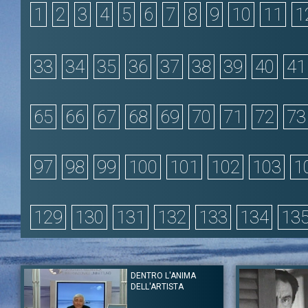
1
2
3
4
5
6
7
8
9
10
11
1
33
34
35
36
37
38
39
40
41
65
66
67
68
69
70
71
72
73
97
98
99
100
101
102
103
1
129
130
131
132
133
134
13
DENTRO L'ANIMA
DELL'ARTISTA