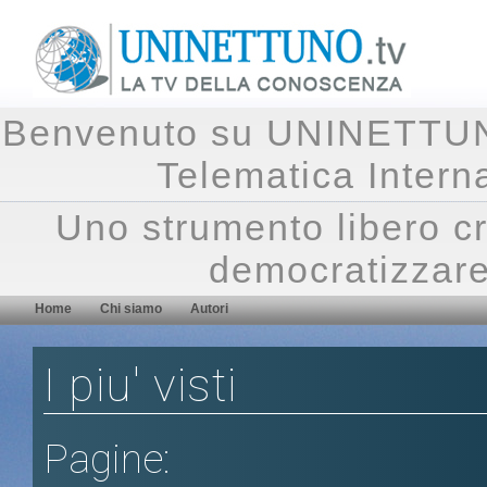
Benvenuto su UNINETTUNO.
Telematica Inte
Uno strumento libero cr
democratizzare
Home
Chi siamo
Autori
I piu' visti
Pagine: