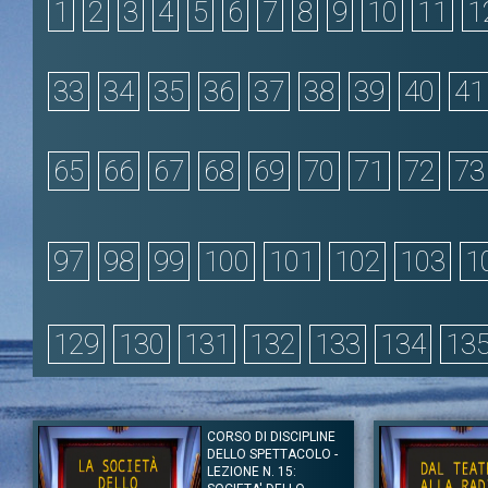
1
2
3
4
5
6
7
8
9
10
11
1
33
34
35
36
37
38
39
40
41
65
66
67
68
69
70
71
72
73
97
98
99
100
101
102
103
1
129
130
131
132
133
134
13
CORSO DI DISCIPLINE
DELLO SPETTACOLO -
LEZIONE N. 15: