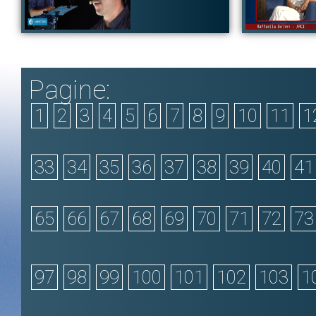
D'Erasmo
Calcutta. Prende co
Tag:
Testimoni di P
Autore:
Mario Desiati
Autore:
Raffaella Bo
Canale:
Festival delle Letterature 2021
Canale:
TESTIMONI
Dallo Stadio Palatino in Roma Letterature - Festival Internazionale
Raffaella Bolini pa
di Roma XX Edizione "LEGGERE IL MONDO - LETTURE, MUSICA,
per lo sviluppo e il
Pagine:
ARTE CONTEMPORANEA" Mario Desiati legge "Preparativi per le
Movimento per la P
nozze" Spazio sonoro: Marino Formenti - pianoforte
contro i pregiudiz
sviluppo della soli
Tag:
La grande Letteratura
|
Marino Formenti
|
Mario Desiati
attività dell'associa
1
2
3
4
5
6
7
8
9
10
11
1
Tag:
Testimoni di P
33
34
35
36
37
38
39
40
41
65
66
67
68
69
70
71
72
73
97
98
99
100
101
102
103
1