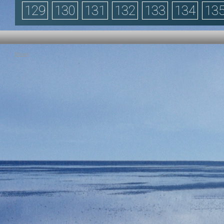
129
130
131
132
133
134
13
Privacy