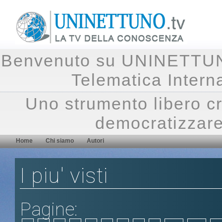
Benvenuto su UNINETTUNO.
Telematica Inte
Uno strumento libero cr
democratizzare
Home
Chi siamo
Autori
I piu' visti
Pagine: