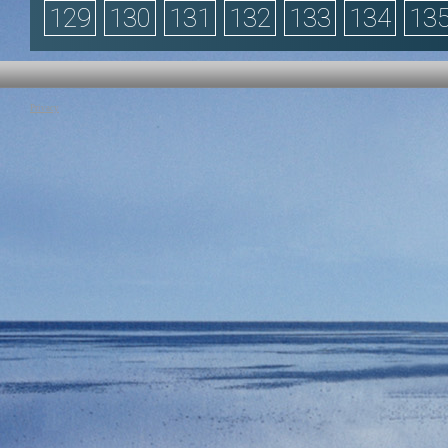
129
130
131
132
133
134
13
Privacy