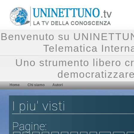
Benvenuto su UNINETTUNO.
Telematica Inte
Uno strumento libero cr
democratizzare
Home
Chi siamo
Autori
I piu' visti
Pagine: