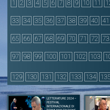
1
2
3
4
5
6
7
8
9
10
11
1
33
34
35
36
37
38
39
40
41
65
66
67
68
69
70
71
72
73
97
98
99
100
101
102
103
1
129
130
131
132
133
134
13
LETTERATURE 2024 –
FESTIVAL
INTERNAZIONALE DI