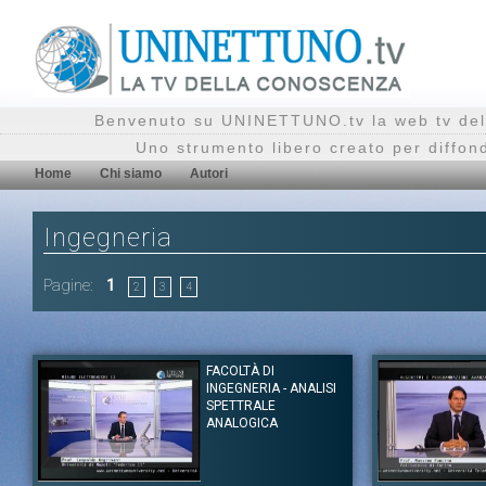
Benvenuto su UNINETTUNO.tv la web tv del
Uno strumento libero creato per diffon
Home
Chi siamo
Autori
Ingegneria
Pagine:
1
2
3
4
FACOLTÀ DI
INGEGNERIA - ANALISI
SPETTRALE
ANALOGICA