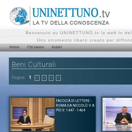
Benvenuto su UNINETTUNO.tv la web tv del
Uno strumento libero creato per diffon
Home
Chi siamo
Autori
Beni Culturali
Pagine:
1
2
3
4
5
FACOLTÀ DI LETTERE -
ROMA DA NICCOLÒ V A
PIO II: 1447 - 1464