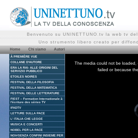
Benvenuto su UNINETTUNO.tv la web tv del
Uno strumento libero creato per diffon
Home
Chi siamo
Autori
À PREMIÈRE VUE
This
is
COLLANE D'AUTORE
The media could not be loaded, 
a
ERA LA RAI- ALLE ORIGINI DEL
modal
failed or because the
window.
SERVIZIO PUBBLICO
ETOILES NOIRES
FESTIVAL DELLA FILOSOFIA
FESTIVAL DELLA MATEMATICA
FESTIVAL DELLE LETTERATURE
FIEST – Formation Internationale à
l'écriture des séries TV
V
IFADTV
P
i
LETTURE SULLA PACE
l
L' ITALIA CHE LEGGE
MUSICA E CONCERTI
NOBEL PER LA PACE
NOI#SENZA CONFINI INSIEME PER