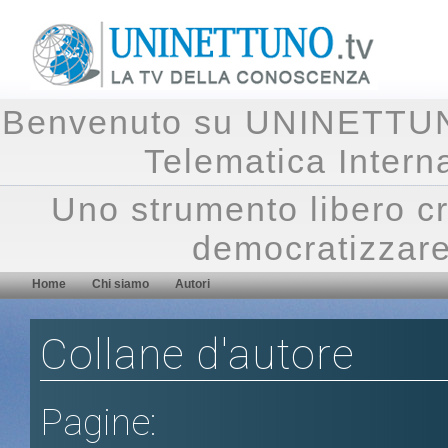
Benvenuto su UNINETTUNO.
Telematica Inte
Uno strumento libero cr
democratizzare
Home
Chi siamo
Autori
Collane d'autore
Pagine: