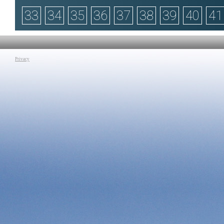
dirompente di Celin
lezione leggendo e 
33
34
35
36
37
38
39
40
41
Tag:
La Grande Let
al termine della not
Privacy