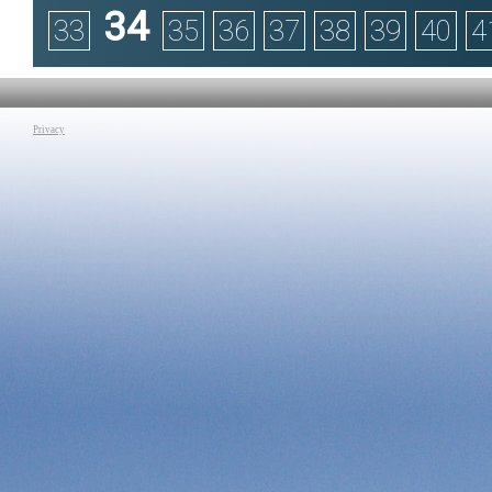
34
33
35
36
37
38
39
40
4
Privacy