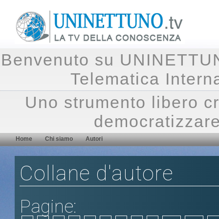
Benvenuto su UNINETTUNO.
Telematica Inte
Uno strumento libero cr
democratizzare
Home
Chi siamo
Autori
Collane d'autore
Pagine: