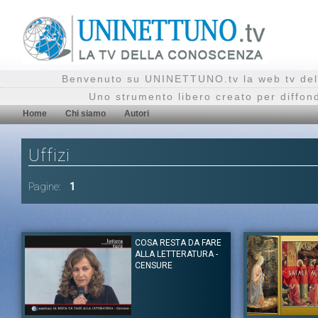
Benvenuto su UNINETTUNO.tv la web tv del
Uno strumento libero creato per diffon
Home
Chi siamo
Autori
Uffizi
Pagine:
1
COSA RESTA DA FARE
ALLA LETTERATURA -
CENSURE