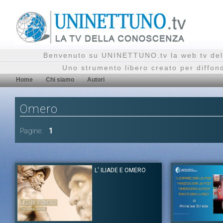
Benvenuto su UNINETTUNO.tv la web tv del
Uno strumento libero creato per diffon
Home
Chi siamo
Autori
Omero
Pagine:
1
L' ILIADE E OMERO