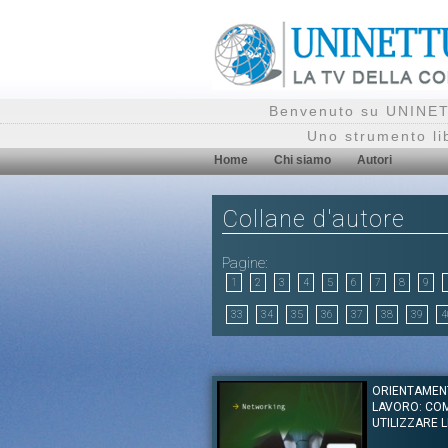
Benvenuto su UNINETT
Uno strumento li
Home
Chi siamo
Autori
Collane d'autore
Pagine:
1
2
3
4
5
6
7
8
9
33
34
35
36
37
38
39
4
ORIENTAMEN
LAVORO: CO
UTILIZZARE L