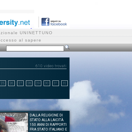
rnazionale UNINETTUNO
accesso al sapere
610 video trovati
25
26
27
28
29
30
31
32
DALLA RELIGIONE DI
STATO ALLA LAICITÀ.
150 ANNI DI RAPPORTI
FRA STATO ITALIANO E