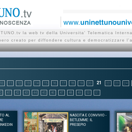
UNO.tv la web tv della Universita' Telematica Inte
bero creato per diffondere cultura e democratizzare l'
21
10
11
12
13
14
15
16
17
18
19
20
22
23
24
0
41
42
43
44
45
46
47
48
49
50
51
TO AL
NASCITA E CONVIVIO -
ME
BETLEMME: IL
INKEDIN
PRESEPIO