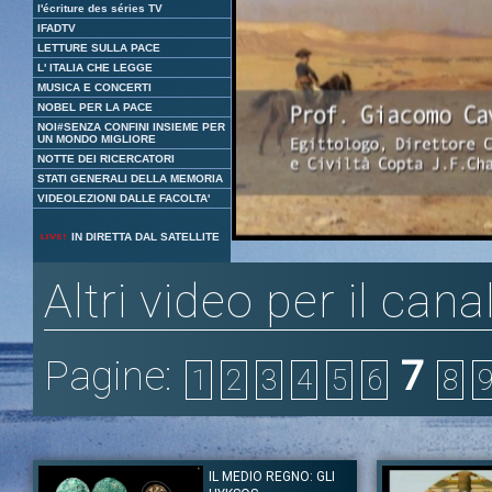
l'écriture des séries TV
IFADTV
LETTURE SULLA PACE
L' ITALIA CHE LEGGE
MUSICA E CONCERTI
NOBEL PER LA PACE
NOI#SENZA CONFINI INSIEME PER
UN MONDO MIGLIORE
NOTTE DEI RICERCATORI
STATI GENERALI DELLA MEMORIA
VIDEOLEZIONI DALLE FACOLTA'
Loaded
:
Unmute
IN DIRETTA DAL SATELLITE
3.89%
Altri video per il cana
Pagine:
7
1
2
3
4
5
6
8
IL MEDIO REGNO: GLI