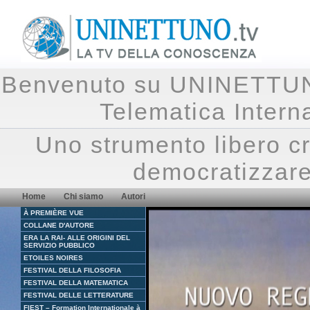
Benvenuto su UNINETTUNO.
Telematica Inte
Uno strumento libero cr
democratizzare
Home
Chi siamo
Autori
À PREMIÈRE VUE
COLLANE D'AUTORE
ERA LA RAI- ALLE ORIGINI DEL
SERVIZIO PUBBLICO
ETOILES NOIRES
FESTIVAL DELLA FILOSOFIA
FESTIVAL DELLA MATEMATICA
FESTIVAL DELLE LETTERATURE
FIEST – Formation Internationale à