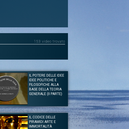
153 video trovato
IL POTERE DELLE IDEE
IDEE POLITICHE E
FILOSOFICHE ALLA
BASE DELLA TEORIA
GENERALE (II PARTE)
of. Giorgio La Malfa
ezioni Speciali
IL CODICE DELLE
iorgio La Malfa in un ciclo di sei lezioni dedicate alla
PIRAMIDI ARTE E
ne associata all’economista John Maynard Keynes in
e alla sua opera principale dal titolo “La teoria generale
IMMORTALITÀ