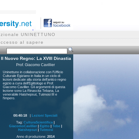
rnazionale UNINETTUNO
accesso al sapere
Il Nuovo Regno: La XVIII Dinastia
Prof. Giacomo Cavillier
Uninettuno in collaborazione con l'Ufficio
Culturale Egiziano in Italia in un ciclo di
lezioni dedicate alla storia dell'antico regno
egizio a cura dell'Egittologo e Prof.
Giacomo Cavillier. Gli argomenti di questa
lezione sono La Rinascita Tebana, La
venerabile Hatshepsut, Tutmosi III e
l'impero.
00:40:18
|
Lezioni Speciali
Tag:
CulturaScientifica
|
GiacomoCavillier
|
Egitto
|
Tebe
|
Hatshepsut
|
Tutmosi
Anno di produzione:
2014