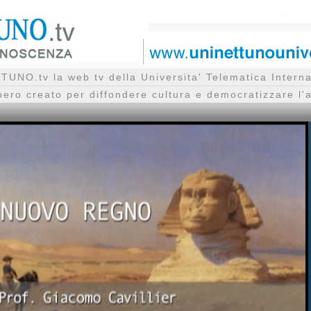
UNO.tv la web tv della Universita' Telematica Inte
bero creato per diffondere cultura e democratizzare l'