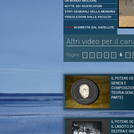
UN MONDO MIGLIORE
NOTTE DEI RICERCATORI
STATI GENERALI DELLA MEMORIA
VIDEOLEZIONI DALLE FACOLTA'
IN DIRETTA DAL SATELLITE
Altri video per il ca
Pagine:
6
1
2
3
4
5
7
IL POTERE DE
GENESI E
COMPOSIZIO
TEORIA GENER
PARTE)
Autore:
Prof. Giorgio La Malfa
Canale:
Lezioni Speciali
IL POTERE DE
Il Prof. Giorgio La Malfa in un ciclo di sei l
IL LASCITO D
rivoluzione associata all’economista John
particolare alla sua opera principale dal titolo
DESTRA E SI