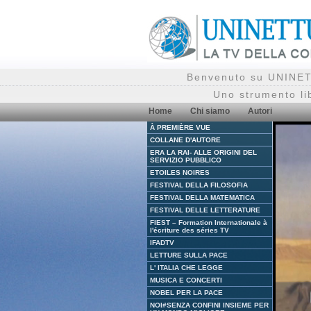
Benvenuto su UNINETT
Uno strumento li
Home
Chi siamo
Autori
À PREMIÈRE VUE
COLLANE D'AUTORE
ERA LA RAI- ALLE ORIGINI DEL
SERVIZIO PUBBLICO
ETOILES NOIRES
FESTIVAL DELLA FILOSOFIA
FESTIVAL DELLA MATEMATICA
FESTIVAL DELLE LETTERATURE
FIEST – Formation Internationale à
l'écriture des séries TV
IFADTV
LETTURE SULLA PACE
L' ITALIA CHE LEGGE
MUSICA E CONCERTI
NOBEL PER LA PACE
NOI#SENZA CONFINI INSIEME PER