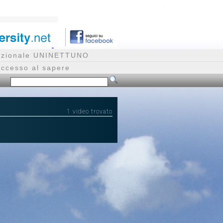
rnazionale UNINETTUNO
accesso al sapere
1 video trovato