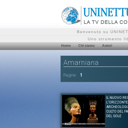
Benvenuto su UNINETT
Uno strumento li
Home
Chi siamo
Autori
Amarniana
Pagine:
1
IL NUOVO RE
L'ORIZZONTE
ARCHEOLOGI
CULTO DEL F
DEL SOLE