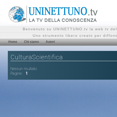
Benvenuto su UNINETTUNO.tv la web tv del
Uno strumento libero creato per diffon
Home
Chi siamo
Autori
CulturaScientifica
Nessun risultato
Pagine:
1