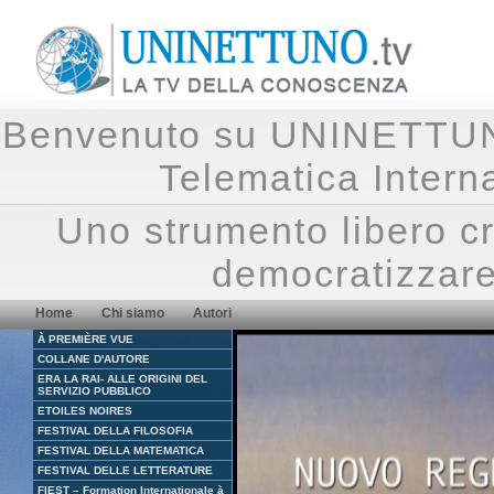
Benvenuto su UNINETTUNO.
Telematica Inte
Uno strumento libero cr
democratizzare
Home
Chi siamo
Autori
À PREMIÈRE VUE
COLLANE D'AUTORE
ERA LA RAI- ALLE ORIGINI DEL
SERVIZIO PUBBLICO
ETOILES NOIRES
FESTIVAL DELLA FILOSOFIA
FESTIVAL DELLA MATEMATICA
FESTIVAL DELLE LETTERATURE
FIEST – Formation Internationale à