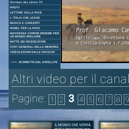
l'écriture des séries TV
IFADTV
LETTURE SULLA PACE
L' ITALIA CHE LEGGE
MUSICA E CONCERTI
NOBEL PER LA PACE
NOI#SENZA CONFINI INSIEME PER
UN MONDO MIGLIORE
NOTTE DEI RICERCATORI
STATI GENERALI DELLA MEMORIA
VIDEOLEZIONI DALLE FACOLTA'
Loaded
:
Unmute
IN DIRETTA DAL SATELLITE
3.84%
Altri video per il cana
Pagine:
3
1
2
4
5
6
7
8
IL MONDO CHE VERRÀ.