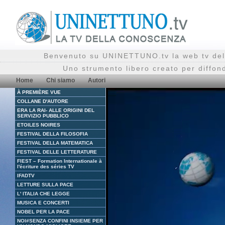
Benvenuto su UNINETTUNO.tv la web tv del
Uno strumento libero creato per diffon
Home
Chi siamo
Autori
À PREMIÈRE VUE
COLLANE D'AUTORE
ERA LA RAI- ALLE ORIGINI DEL
SERVIZIO PUBBLICO
ETOILES NOIRES
FESTIVAL DELLA FILOSOFIA
FESTIVAL DELLA MATEMATICA
FESTIVAL DELLE LETTERATURE
FIEST – Formation Internationale à
l'écriture des séries TV
IFADTV
LETTURE SULLA PACE
L' ITALIA CHE LEGGE
MUSICA E CONCERTI
NOBEL PER LA PACE
NOI#SENZA CONFINI INSIEME PER