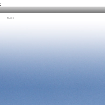
Tag:
Ingegneria
|
Ro
;
Privacy