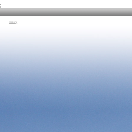
Tag:
Ingegneria
|
Ro
;
Privacy