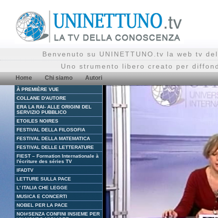
Benvenuto su UNINETTUNO.tv la web tv del
Uno strumento libero creato per diffon
Home
Chi siamo
Autori
À PREMIÈRE VUE
COLLANE D'AUTORE
ERA LA RAI- ALLE ORIGINI DEL
SERVIZIO PUBBLICO
ETOILES NOIRES
FESTIVAL DELLA FILOSOFIA
FESTIVAL DELLA MATEMATICA
FESTIVAL DELLE LETTERATURE
FIEST – Formation Internationale à
l'écriture des séries TV
IFADTV
LETTURE SULLA PACE
L' ITALIA CHE LEGGE
MUSICA E CONCERTI
NOBEL PER LA PACE
NOI#SENZA CONFINI INSIEME PER