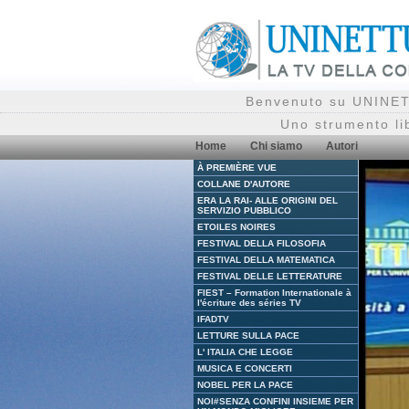
Benvenuto su UNINETT
Uno strumento li
Home
Chi siamo
Autori
À PREMIÈRE VUE
COLLANE D'AUTORE
ERA LA RAI- ALLE ORIGINI DEL
SERVIZIO PUBBLICO
ETOILES NOIRES
FESTIVAL DELLA FILOSOFIA
FESTIVAL DELLA MATEMATICA
FESTIVAL DELLE LETTERATURE
FIEST – Formation Internationale à
l'écriture des séries TV
IFADTV
LETTURE SULLA PACE
L' ITALIA CHE LEGGE
MUSICA E CONCERTI
NOBEL PER LA PACE
NOI#SENZA CONFINI INSIEME PER