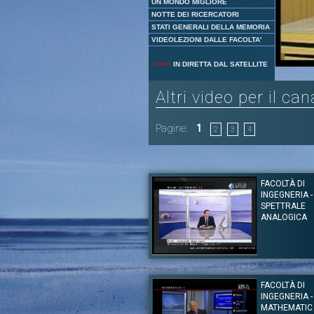
UN MONDO MIGLIORE
NOTTE DEI RICERCATORI
STATI GENERALI DELLA MEMORIA
VIDEOLEZIONI DALLE FACOLTA'
IN DIRETTA DAL SATELLITE
Altri video per il ca
Pagine:
1
2
3
4
FACOLTÀ DI
INGEGNERIA -
SPETTRALE
ANALOGICA
Autore:
Prof. Leopoldo Angrisani
Canale:
Ingegneria
FACOLTÀ DI
Lezione del Prof. Leopoldo Angrisani 
INGEGNERIA -
elettroniche II. Gli argomenti trattati duran
Analizzatore di spettro a banco di filtri - Ana
MATHEMATIC 