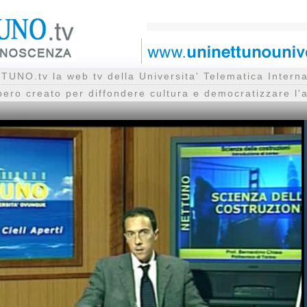
UNO.tv la web tv della Universita' Telematica Inte
bero creato per diffondere cultura e democratizzare l'