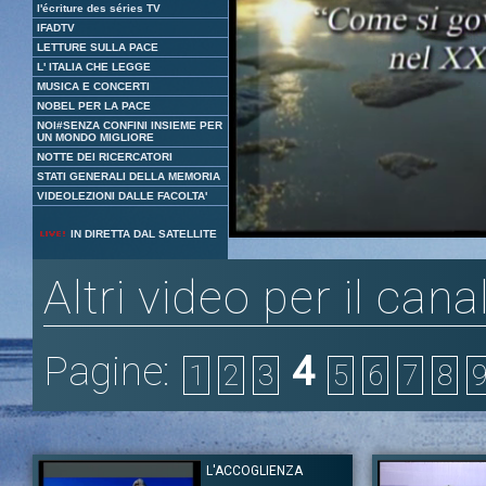
l'écriture des séries TV
IFADTV
LETTURE SULLA PACE
L' ITALIA CHE LEGGE
MUSICA E CONCERTI
NOBEL PER LA PACE
NOI#SENZA CONFINI INSIEME PER
UN MONDO MIGLIORE
NOTTE DEI RICERCATORI
STATI GENERALI DELLA MEMORIA
VIDEOLEZIONI DALLE FACOLTA'
Loaded
:
Unmute
IN DIRETTA DAL SATELLITE
4.62%
Altri video per il cana
Pagine:
4
1
2
3
5
6
7
8
L'ACCOGLIENZA