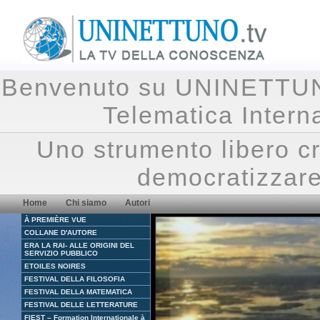
Benvenuto su UNINETTUNO.
Telematica Inte
Uno strumento libero cr
democratizzare
Home
Chi siamo
Autori
À PREMIÈRE VUE
COLLANE D'AUTORE
ERA LA RAI- ALLE ORIGINI DEL
SERVIZIO PUBBLICO
ETOILES NOIRES
FESTIVAL DELLA FILOSOFIA
FESTIVAL DELLA MATEMATICA
FESTIVAL DELLE LETTERATURE
FIEST – Formation Internationale à