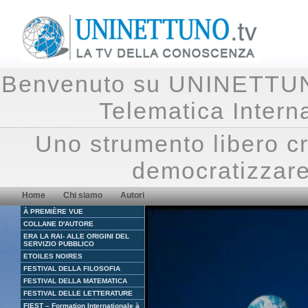
Benvenuto su UNINETTUNO.
Telematica Inte
Uno strumento libero cr
democratizzare
Home
Chi siamo
Autori
À PREMIÈRE VUE
COLLANE D'AUTORE
ERA LA RAI- ALLE ORIGINI DEL
SERVIZIO PUBBLICO
ETOILES NOIRES
FESTIVAL DELLA FILOSOFIA
FESTIVAL DELLA MATEMATICA
FESTIVAL DELLE LETTERATURE
FIEST – Formation Internationale à