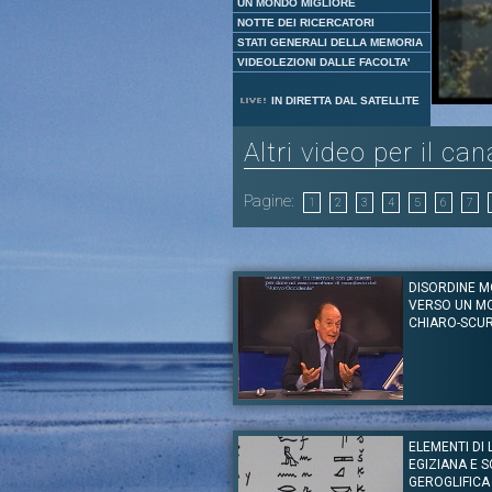
UN MONDO MIGLIORE
NOTTE DEI RICERCATORI
STATI GENERALI DELLA MEMORIA
VIDEOLEZIONI DALLE FACOLTA'
IN DIRETTA DAL SATELLITE
Altri video per il ca
Pagine:
1
2
3
4
5
6
7
DISORDINE M
VERSO UN M
CHIARO-SCU
Autore:
Prof. Antonio Badini
Canale:
Lezioni Speciali
ELEMENTI DI 
L’autore di "Disordine Mondiale. Putin, Trump e 
EGIZIANA E 
Potere", un altro eccellente video sul disordin
questioni come quella della crisi della democ
GEROGLIFICA 