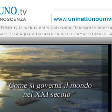
UNO.tv la web tv della Universita' Telematica Inte
bero creato per diffondere cultura e democratizzare l'