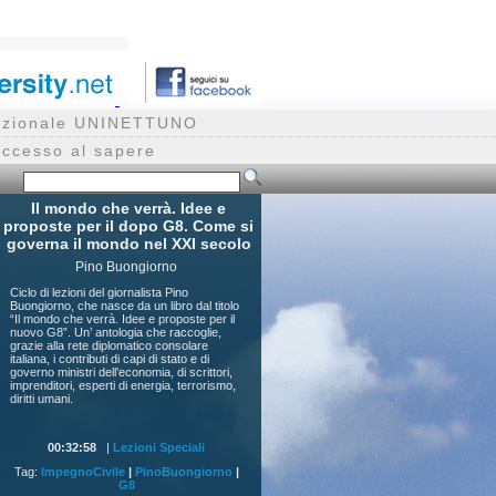
rnazionale UNINETTUNO
accesso al sapere
Il mondo che verrà. Idee e
proposte per il dopo G8. Come si
governa il mondo nel XXI secolo
Pino Buongiorno
Ciclo di lezioni del giornalista Pino
Buongiorno, che nasce da un libro dal titolo
“Il mondo che verrà. Idee e proposte per il
nuovo G8”. Un’ antologia che raccoglie,
grazie alla rete diplomatico consolare
italiana, i contributi di capi di stato e di
governo ministri dell’economia, di scrittori,
imprenditori, esperti di energia, terrorismo,
diritti umani.
00:32:58
|
Lezioni Speciali
Tag:
ImpegnoCivile
|
PinoBuongiorno
|
G8