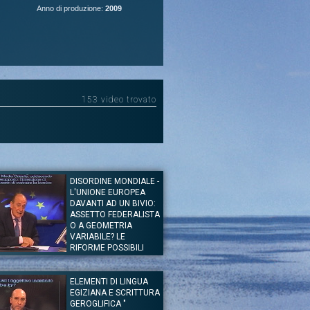
Anno di produzione:
2009
153 video trovato
DISORDINE MONDIALE -
L'UNIONE EUROPEA
DAVANTI AD UN BIVIO:
ASSETTO FEDERALISTA
O A GEOMETRIA
VARIABILE? LE
RIFORME POSSIBILI
PER EVITARE UN
PROCESSO D
ELEMENTI DI LINGUA
of. Antonio Badini
EGIZIANA E SCRITTURA
ezioni Speciali
GEROGLIFICA "
 Europea davanti ad un Bivio: E’ possibile realizzare