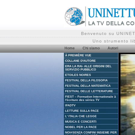
Benvenuto su UNINETT
Uno strumento li
Home
Chi siamo
Autori
À PREMIÈRE VUE
COLLANE D'AUTORE
ERA LA RAI- ALLE ORIGINI DEL
SERVIZIO PUBBLICO
ETOILES NOIRES
FESTIVAL DELLA FILOSOFIA
FESTIVAL DELLA MATEMATICA
FESTIVAL DELLE LETTERATURE
FIEST – Formation Internationale à
l'écriture des séries TV
IFADTV
LETTURE SULLA PACE
L' ITALIA CHE LEGGE
MUSICA E CONCERTI
NOBEL PER LA PACE
NOI#SENZA CONFINI INSIEME PER