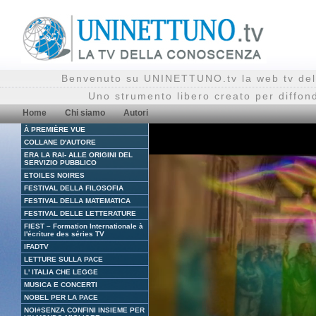
Benvenuto su UNINETTUNO.tv la web tv del
Uno strumento libero creato per diffon
Home
Chi siamo
Autori
À PREMIÈRE VUE
COLLANE D'AUTORE
ERA LA RAI- ALLE ORIGINI DEL
SERVIZIO PUBBLICO
ETOILES NOIRES
FESTIVAL DELLA FILOSOFIA
FESTIVAL DELLA MATEMATICA
FESTIVAL DELLE LETTERATURE
FIEST – Formation Internationale à
l'écriture des séries TV
IFADTV
LETTURE SULLA PACE
L' ITALIA CHE LEGGE
MUSICA E CONCERTI
NOBEL PER LA PACE
NOI#SENZA CONFINI INSIEME PER