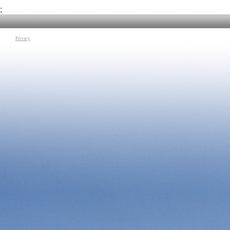
Tag:
Ingegneria
|
Ro
;
Privacy