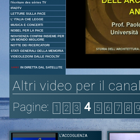
l'écriture des séries TV
IFADTV
LETTURE SULLA PACE
L' ITALIA CHE LEGGE
MUSICA E CONCERTI
NOBEL PER LA PACE
NOI#SENZA CONFINI INSIEME PER
UN MONDO MIGLIORE
NOTTE DEI RICERCATORI
STATI GENERALI DELLA MEMORIA
VIDEOLEZIONI DALLE FACOLTA'
Loaded
:
Unmute
IN DIRETTA DAL SATELLITE
1.84%
Altri video per il cana
Pagine:
4
1
2
3
5
6
7
8
L'ACCOGLIENZA