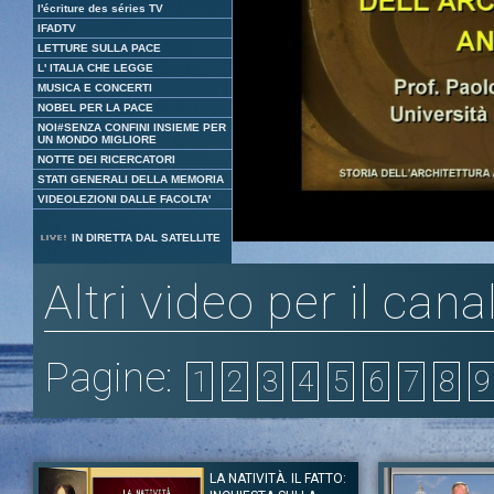
l'écriture des séries TV
IFADTV
LETTURE SULLA PACE
L' ITALIA CHE LEGGE
MUSICA E CONCERTI
NOBEL PER LA PACE
NOI#SENZA CONFINI INSIEME PER
UN MONDO MIGLIORE
NOTTE DEI RICERCATORI
STATI GENERALI DELLA MEMORIA
VIDEOLEZIONI DALLE FACOLTA'
Loaded
:
Unmute
IN DIRETTA DAL SATELLITE
1.84%
Altri video per il cana
Pagine:
1
2
3
4
5
6
7
8
9
LA NATIVITÀ. IL FATTO: