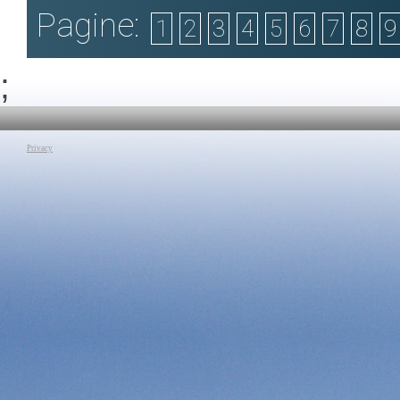
prevenzione e il quadro epidemiologico attuale; Principi e
tema del Natale pa
Pagine:
programmi di prevenzione; Il ruolo degli ospedali nella
nascita di Cristo, 
1
2
3
4
5
6
7
8
9
prevenzione. Infine presenta il progetto “Un albero per la salute”
La lezione si svi
una campagna di sensibilizzazione sull’interazione fra la tutela
sentimenti che so
della salute delle persone e quella del nostro ecosistema
protagonisti Gesù,
ambientale, nata dalla collaborazione tra l’Arma dei Carabinieri e
visione politica ch
;
la FADOI (Federazione delle Associazioni dei Dirigenti
raffigurazione del N
ospedalieri internisti)
Tag:
Godart
|
Arte
Tag:
Manfellotto
|
Medicina
|
Prevenzione
Beato Angelico
|
An
Lotto
|
Caravaggio
Leonardo da Vin
Privacy