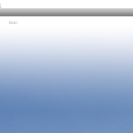
Tag:
Ingegneria
|
Ro
;
Privacy