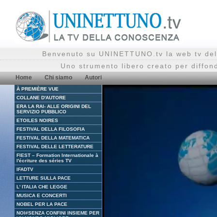
Benvenuto su UNINETTUNO.tv la web tv del
Uno strumento libero creato per diffon
Home
Chi siamo
Autori
À PREMIÈRE VUE
COLLANE D'AUTORE
ERA LA RAI- ALLE ORIGINI DEL
SERVIZIO PUBBLICO
ETOILES NOIRES
FESTIVAL DELLA FILOSOFIA
FESTIVAL DELLA MATEMATICA
FESTIVAL DELLE LETTERATURE
FIEST – Formation Internationale à
l'écriture des séries TV
IFADTV
LETTURE SULLA PACE
L' ITALIA CHE LEGGE
MUSICA E CONCERTI
NOBEL PER LA PACE
NOI#SENZA CONFINI INSIEME PER