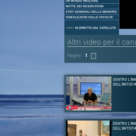
UN MONDO MIGLIORE
NOTTE DEI RICERCATORI
STATI GENERALI DELLA MEMORIA
VIDEOLEZIONI DALLE FACOLTA'
IN DIRETTA DAL SATELLITE
Altri video per il ca
Pagine:
1
2
DENTRO L'AN
DELL'ARTIST
Autore:
Alfredo Rapetti
Canale:
Dentro l'anima dell'artista
DENTRO L'AN
Il pittore Alfredo Rapetti parla dell’arte. Ar
DELL'ARTIST
stesse regole. Ci si innamora di un oggetto
persona, il suo rapporto con le opere è istintivo