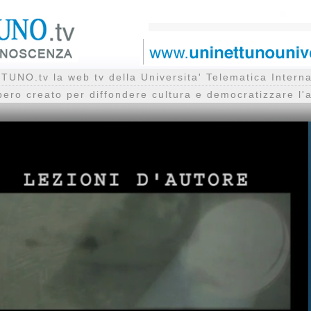
UNO.tv la web tv della Universita' Telematica Inte
bero creato per diffondere cultura e democratizzare l'