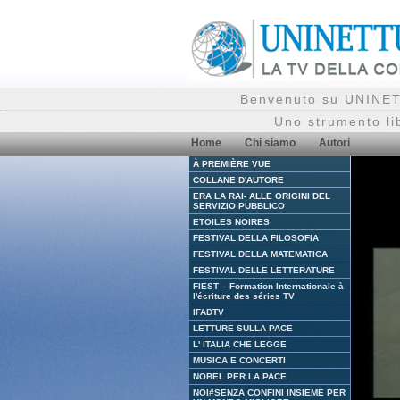
Benvenuto su UNINETT
Uno strumento li
Home
Chi siamo
Autori
À PREMIÈRE VUE
COLLANE D'AUTORE
ERA LA RAI- ALLE ORIGINI DEL
SERVIZIO PUBBLICO
ETOILES NOIRES
FESTIVAL DELLA FILOSOFIA
FESTIVAL DELLA MATEMATICA
FESTIVAL DELLE LETTERATURE
FIEST – Formation Internationale à
l'écriture des séries TV
IFADTV
LETTURE SULLA PACE
L' ITALIA CHE LEGGE
MUSICA E CONCERTI
NOBEL PER LA PACE
NOI#SENZA CONFINI INSIEME PER