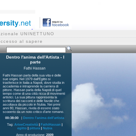
rnazionale UNINETTUNO
accesso al sapere
Dentro l'anima dell'Artista - I
parte
Fathi Hassan
Fathi Hassan parla della sua vita e delle
sue origini. Nel 1979 dall'Egitto si
trasferisce in Italia a Napoli, dove studia in
accademia e intraprende la carriera di
pittore. Hassan parla della Napoli di quel
tempo come di una città ricca di movimenti
artistici. La sua pittura rappresenta la
scrittura dei racconti e delle favole che
ascoltava da piccolo in Nubia. Nei primi
anni 80, Hassan, rivela di essere stato
scoperto da un noto critico d'arte romano.
Hassan introduce e commenta alcuni tra i
00:38:00
|
Dentro l'anima dell'artista
suoi lavori più importanti.
Tag:
ArteeCreatività
|
FathiHassan
|
egitto
|
pittura
|
Nubia
Anno di produzione:
2009