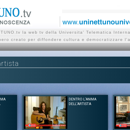
UNO.tv la web tv della Universita' Telematica Inte
bero creato per diffondere cultura e democratizzare l'
artista
IMA
DENTRO L'ANIMA
A
DELL'ARTISTA