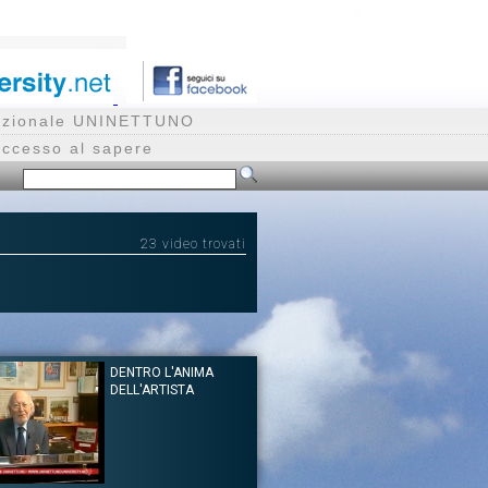
rnazionale UNINETTUNO
accesso al sapere
23 video trovati
DENTRO L'ANIMA
DELL'ARTISTA