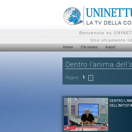
Benvenuto su UNINETT
Uno strumento li
Home
Chi siamo
Autori
Dentro l'anima dell'
Pagine:
1
2
DENTRO L'AN
DELL'ARTIST