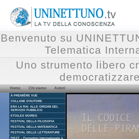
Benvenuto su UNINETTUNO.
Telematica Inte
Uno strumento libero cr
democratizzare
Home
Chi siamo
Autori
À PREMIÈRE VUE
COLLANE D'AUTORE
ERA LA RAI- ALLE ORIGINI DEL
SERVIZIO PUBBLICO
ETOILES NOIRES
FESTIVAL DELLA FILOSOFIA
FESTIVAL DELLA MATEMATICA
FESTIVAL DELLE LETTERATURE
FIEST – Formation Internationale à