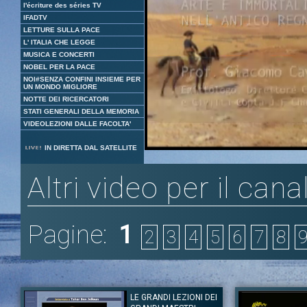
l'écriture des séries TV
IFADTV
LETTURE SULLA PACE
L' ITALIA CHE LEGGE
MUSICA E CONCERTI
NOBEL PER LA PACE
NOI#SENZA CONFINI INSIEME PER
UN MONDO MIGLIORE
NOTTE DEI RICERCATORI
STATI GENERALI DELLA MEMORIA
VIDEOLEZIONI DALLE FACOLTA'
Loaded
:
Unmute
IN DIRETTA DAL SATELLITE
3.77%
Altri video per il cana
Pagine:
1
2
3
4
5
6
7
8
LE GRANDI LEZIONI DEI