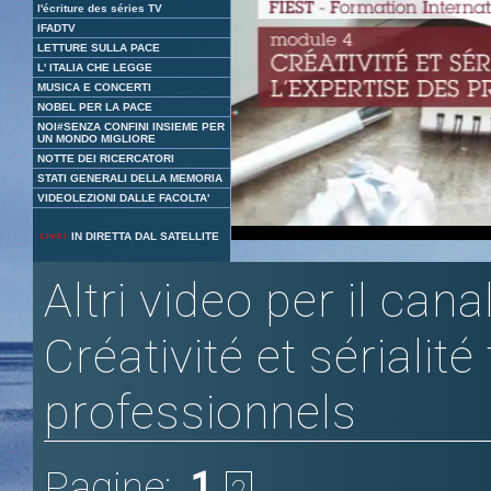
l'écriture des séries TV
IFADTV
LETTURE SULLA PACE
L' ITALIA CHE LEGGE
MUSICA E CONCERTI
NOBEL PER LA PACE
NOI#SENZA CONFINI INSIEME PER
UN MONDO MIGLIORE
NOTTE DEI RICERCATORI
STATI GENERALI DELLA MEMORIA
VIDEOLEZIONI DALLE FACOLTA'
Loaded
:
Unmute
IN DIRETTA DAL SATELLITE
8.78%
Altri video per il ca
Créativité et sérialité
professionnels
Pagine:
1