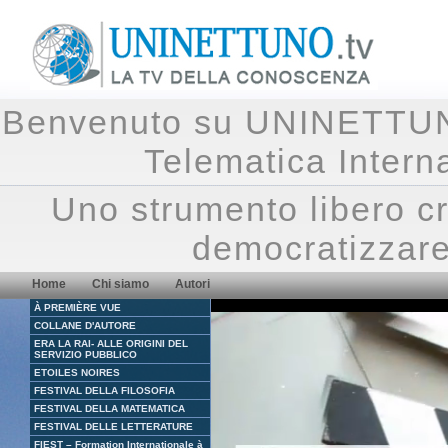
Benvenuto su UNINETTUNO.
Telematica Inte
Uno strumento libero cr
democratizzare
Home
Chi siamo
Autori
À PREMIÈRE VUE
COLLANE D'AUTORE
ERA LA RAI- ALLE ORIGINI DEL
SERVIZIO PUBBLICO
ETOILES NOIRES
FESTIVAL DELLA FILOSOFIA
FESTIVAL DELLA MATEMATICA
FESTIVAL DELLE LETTERATURE
FIEST – Formation Internationale à