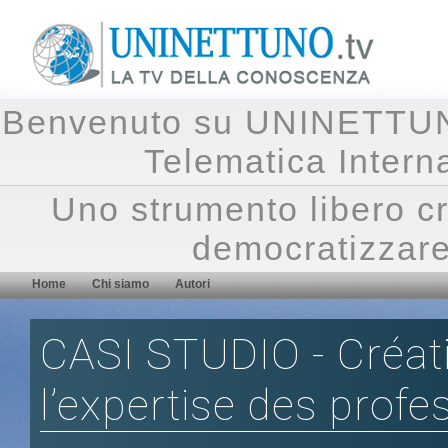
Benvenuto su UNINETTUNO.
Telematica Inte
Uno strumento libero cr
democratizzare
Home
Chi siamo
Autori
CASI STUDIO - Créativi
l’expertise des profe