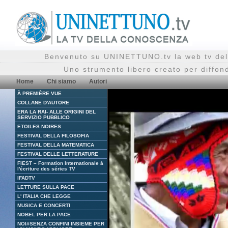
Benvenuto su UNINETTUNO.tv la web tv del
Uno strumento libero creato per diffon
Home
Chi siamo
Autori
À PREMIÈRE VUE
COLLANE D'AUTORE
ERA LA RAI- ALLE ORIGINI DEL
SERVIZIO PUBBLICO
ETOILES NOIRES
FESTIVAL DELLA FILOSOFIA
FESTIVAL DELLA MATEMATICA
FESTIVAL DELLE LETTERATURE
FIEST – Formation Internationale à
l'écriture des séries TV
IFADTV
LETTURE SULLA PACE
L' ITALIA CHE LEGGE
MUSICA E CONCERTI
NOBEL PER LA PACE
NOI#SENZA CONFINI INSIEME PER