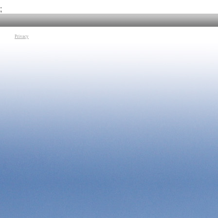
Sainthamaruthu, un progetto sostenuto da IFAD ha realizzato una
Tag:
IFADTV
|
IFA
zona residenziale all’avanguardia che darà a tutte le famiglie
;
locali
|
agricoltura
delle nuove case. Malgrado le manifestazioni di sostegno
internazionale subito dopo lo tsunami, IFAD è l’unica
organizzazione internazionale che continua a costruire case per
risistemare le vittime dello tsunami.
Privacy
Tag:
IFADTV
|
IFAD
|
Sri Lanka
|
Asia
|
tsunami
|
pesca
|
profughi
|
famiglia