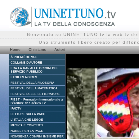
Benvenuto su UNINETTUNO.tv la web tv del
Uno strumento libero creato per diffon
Home
Chi siamo
Autori
À PREMIÈRE VUE
COLLANE D'AUTORE
ERA LA RAI- ALLE ORIGINI DEL
SERVIZIO PUBBLICO
ETOILES NOIRES
FESTIVAL DELLA FILOSOFIA
FESTIVAL DELLA MATEMATICA
FESTIVAL DELLE LETTERATURE
FIEST – Formation Internationale à
l'écriture des séries TV
IFADTV
LETTURE SULLA PACE
L' ITALIA CHE LEGGE
MUSICA E CONCERTI
NOBEL PER LA PACE
NOI#SENZA CONFINI INSIEME PER