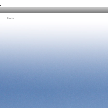
non solo aumenta la produzione di cibo a livello locale, ma crea
Kenya e ristabil
anche posti di lavoro e un mercato per i produttori locali di
popolazione.
;
manioca.
Tag:
IFADTV
|
IFAD
Tag:
IFADTV
|
IFAD
|
Ghana
|
manioca
|
agricoltura
|
donne
|
economia
Privacy