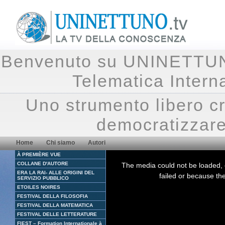
Benvenuto su UNINETTUNO.
Telematica Inte
Uno strumento libero cr
democratizzare
Home
Chi siamo
Autori
À PREMIÈRE VUE
This
is
COLLANE D'AUTORE
The media could not be loaded, 
a
ERA LA RAI- ALLE ORIGINI DEL
modal
failed or because the
window.
SERVIZIO PUBBLICO
ETOILES NOIRES
FESTIVAL DELLA FILOSOFIA
FESTIVAL DELLA MATEMATICA
FESTIVAL DELLE LETTERATURE
FIEST – Formation Internationale à