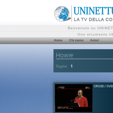
Benvenuto su UNINETT
Uno strumento li
Home
Chi siamo
Autori
Howie
Pagine:
1
CROSS / OVE