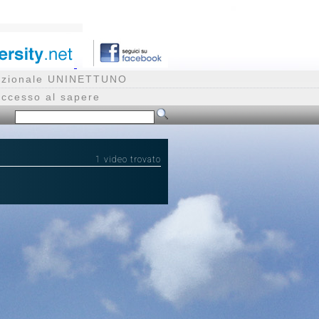
rnazionale UNINETTUNO
accesso al sapere
1 video trovato