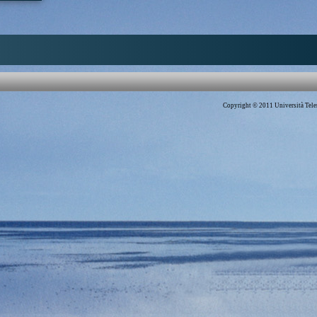
olo: "L'anello". Il
edicata al romanzo
|
Massenzio 2007
|
Copyright © 2011 Università Telem