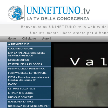
Benvenuto su UNINETTUNO.tv la web tv del
Uno strumento libero creato per diffon
Home
Chi siamo
Autori
À PREMIÈRE VUE
COLLANE D'AUTORE
ERA LA RAI- ALLE ORIGINI DEL
SERVIZIO PUBBLICO
ETOILES NOIRES
FESTIVAL DELLA FILOSOFIA
FESTIVAL DELLA MATEMATICA
FESTIVAL DELLE LETTERATURE
FIEST – Formation Internationale à
l'écriture des séries TV
IFADTV
LETTURE SULLA PACE
L' ITALIA CHE LEGGE
MUSICA E CONCERTI
NOBEL PER LA PACE
NOI#SENZA CONFINI INSIEME PER