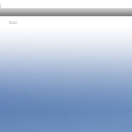
Fumo" tratta dalla
Tag:
La Grande Letteratura
|
Evita Ciri
|
Giorgio Marchesi
|
Dante
se mangiassi il pan
;
Alighieri
|
Tasso
Tag:
Poesia
|
Evita 
Privacy