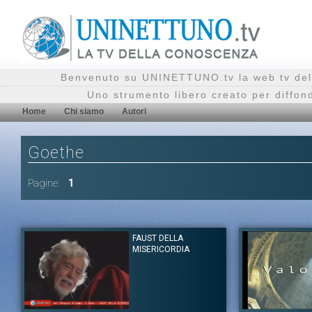
Benvenuto su UNINETTUNO.tv la web tv del
Uno strumento libero creato per diffon
Home
Chi siamo
Autori
Goethe
Pagine:
1
FAUST DELLA
MISERICORDIA