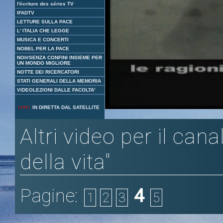
l'écriture des séries TV
IFADTV
LETTURE SULLA PACE
L' ITALIA CHE LEGGE
MUSICA E CONCERTI
NOBEL PER LA PACE
NOI#SENZA CONFINI INSIEME PER
UN MONDO MIGLIORE
NOTTE DEI RICERCATORI
STATI GENERALI DELLA MEMORIA
VIDEOLEZIONI DALLE FACOLTA'
Loaded
:
Unmute
IN DIRETTA DAL SATELLITE
3.27%
Altri video per il can
della vita"
Pagine:
4
1
2
3
5