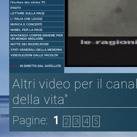
l'écriture des séries TV
IFADTV
LETTURE SULLA PACE
L' ITALIA CHE LEGGE
MUSICA E CONCERTI
NOBEL PER LA PACE
NOI#SENZA CONFINI INSIEME PER
UN MONDO MIGLIORE
NOTTE DEI RICERCATORI
STATI GENERALI DELLA MEMORIA
VIDEOLEZIONI DALLE FACOLTA'
Loaded
:
Unmute
IN DIRETTA DAL SATELLITE
3.30%
Altri video per il can
della vita"
Pagine:
1
2
3
4
5