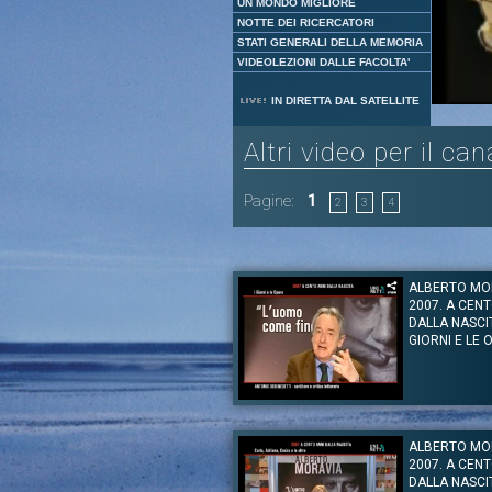
UN MONDO MIGLIORE
NOTTE DEI RICERCATORI
STATI GENERALI DELLA MEMORIA
VIDEOLEZIONI DALLE FACOLTA'
IN DIRETTA DAL SATELLITE
Altri video per il ca
Pagine:
1
2
3
4
ALBERTO MO
2007. A CENT
DALLA NASCIT
GIORNI E LE 
Autore:
Antonio Debenedetti
Canale:
Capolavori della Letteratura
ALBERTO MO
Nel centenario dalla nascita di Alberto Mor
2007. A CENT
Telematica Internazionale Uninettuno ricorda lo 
pubblica e privata, alcuni aspetti del suo pens
DALLA NASCIT