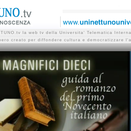
UNO.tv la web tv della Universita' Telematica Inte
bero creato per diffondere cultura e democratizzare l'