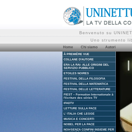
Benvenuto su UNINETT
Uno strumento li
Home
Chi siamo
Autori
À PREMIÈRE VUE
COLLANE D'AUTORE
ERA LA RAI- ALLE ORIGINI DEL
SERVIZIO PUBBLICO
ETOILES NOIRES
FESTIVAL DELLA FILOSOFIA
FESTIVAL DELLA MATEMATICA
FESTIVAL DELLE LETTERATURE
FIEST – Formation Internationale à
l'écriture des séries TV
IFADTV
LETTURE SULLA PACE
L' ITALIA CHE LEGGE
MUSICA E CONCERTI
NOBEL PER LA PACE
NOI#SENZA CONFINI INSIEME PER