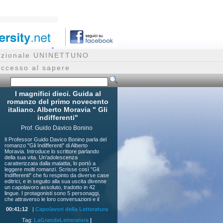
rnazionale UNINETTUNO
accesso al sapere
I magnifici dieci. Guida al
romanzo del primo novecento
italiano. Alberto Moravia " Gli
indifferenti"
Prof. Guido Davico Bonino
Il Professor Guido Davico Bonino parla del
romanzo "Gli Indifferenti" di Alberto
Moravia. Introduce lo scrittore parlando
della sua vita. Un'adolescenza
caratterizzata dalla malattia, lo portò a
leggere molti romanzi. Scrisse così "Gli
Indifferenti" che fu respinto da diverse case
editrici, e in seguito alla sua uscita divenne
un capolavoro assoluto, tradotto in 42
lingue. I protagonisti sono 5 personaggi,
che attraverso le loro conversazioni e il
filtro della psicologia si svelano al lettore. Il
00:41:12
|
Capolavori della Letteratura
Professor Davico Bonino legge alcune
pagine del romanzo e le argomenta. Gli
Tag:
LaGrandeLetteratura
|