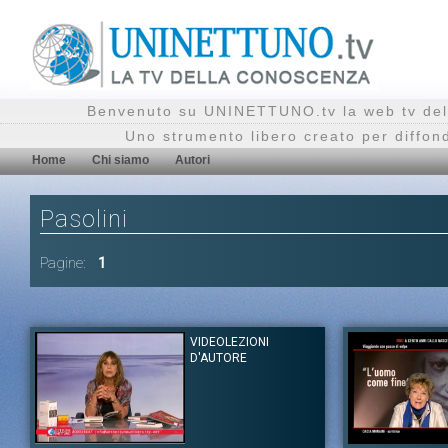
Benvenuto su UNINETTUNO.tv la web tv del
Uno strumento libero creato per diffon
Home
Chi siamo
Autori
Pasolini
Pagine:
1
VIDEOLEZIONI
D'AUTORE