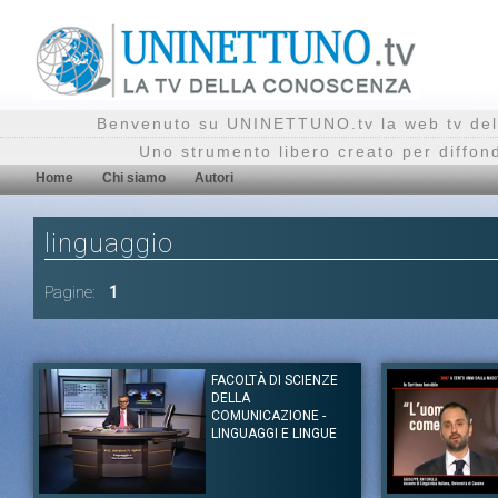
Benvenuto su UNINETTUNO.tv la web tv del
Uno strumento libero creato per diffon
Home
Chi siamo
Autori
linguaggio
Pagine:
1
FACOLTÀ DI SCIENZE
DELLA
COMUNICAZIONE -
LINGUAGGI E LINGUE