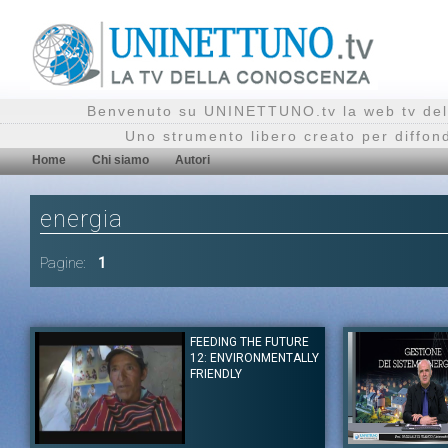
Benvenuto su UNINETTUNO.tv la web tv del
Uno strumento libero creato per diffon
Home
Chi siamo
Autori
energia
Pagine:
1
FEEDING THE FUTURE
12: ENVIRONMENTALLY
FRIENDLY