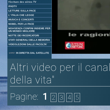
l'écriture des séries TV
IFADTV
LETTURE SULLA PACE
L' ITALIA CHE LEGGE
MUSICA E CONCERTI
NOBEL PER LA PACE
NOI#SENZA CONFINI INSIEME PER
UN MONDO MIGLIORE
NOTTE DEI RICERCATORI
STATI GENERALI DELLA MEMORIA
VIDEOLEZIONI DALLE FACOLTA'
Loaded
:
Unmute
IN DIRETTA DAL SATELLITE
4.62%
Altri video per il can
della vita"
Pagine:
1
2
3
4
5