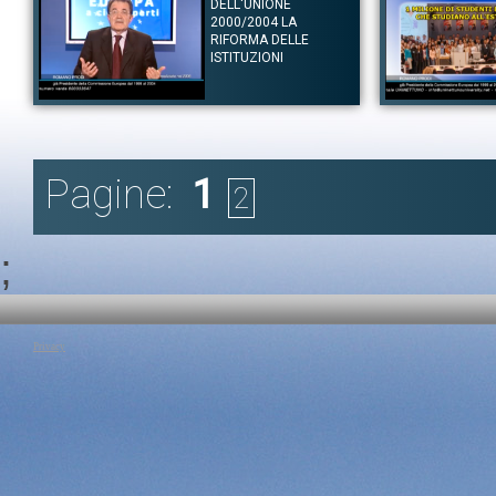
DELL'UNIONE
agire con la nuova commissione europea: la prima era quella di
come di un momento
riportare il senso dell'europa tramite un' azione pratica, la
con le guerre del pa
2000/2004 LA
seconda realizzare l'allargamento dell'Unione tenendo conto della
10 paesi in 5 anni.
RIFORMA DELLE
storia e dei nuovi paesi. Fra gli obiettivi, dominante, era la crescita
evento in cui 80 mil
ISTITUZIONI
economica. Con il vertice di Lisbona si decise di non stabilire
partecipavano alle 
obiettivi certi, ma di seguire l'esempio del paese più virtuoso.
e l'ingresso di nu
Prodi sottolinea i limiti di questa decisione che riportarono effetti
sostenere organizza
negativi, una contraddizione da cui l'Europa non è ancora uscita.
Autore:
Romano Prodi
Tag:
Autore:
Europa
Romano Pro
|
Roman
Tag:
Europa
|
Romano Prodi
|
Commissione Europea
Canale:
Sotto i cieli d'Europa
Canale:
Sotto i ciel
Il Professor Romano Prodi parla dell'allargamento dell'Europa
Il Professor Romano
come un fatto noto, ma l'aumento del 2004 non aveva precedenti, e
come l'Euro, la Cos
Pagine:
1
richiedeva una riforma delle istituzioni. L' allargamento esigeva
sfide. L'Europa d
2
un cambiamento totale nel modello dei principi che regolavano
cittadini, tenendo
l'Unione europea, Prodi parla della nascita dell'idea di un
esigenze, come la s
processo costituzionale, molto complicato in presenza di paesi con
cittadini e il probl
diversi fondamenti giuridici. Prodi sottolinea che cercare di avere
viaggi degli studen
;
una carta comune, è ancora una missione difficile.
un inizio di una pol
Tag:
Europa
|
Romano Prodi
|
allargamento Europa
Tag:
Europa
|
Roman
Privacy