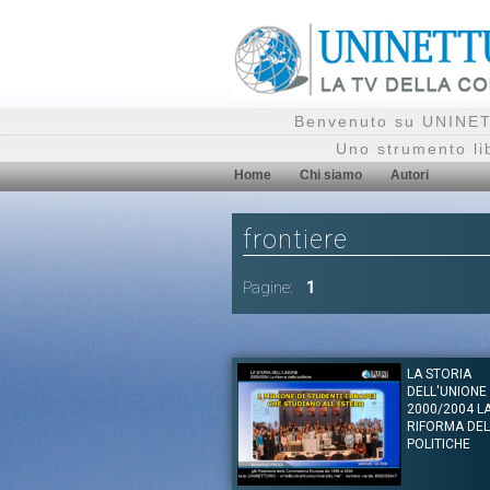
Benvenuto su UNINETT
Uno strumento li
Home
Chi siamo
Autori
frontiere
Pagine:
1
LA STORIA
DELL'UNIONE
2000/2004 L
RIFORMA DEL
POLITICHE