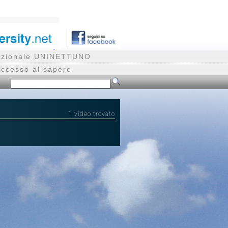
rnazionale UNINETTUNO
accesso al sapere
1 video trovato