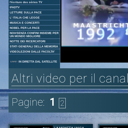
l'écriture des séries TV
IFADTV
LETTURE SULLA PACE
L' ITALIA CHE LEGGE
MUSICA E CONCERTI
NOBEL PER LA PACE
NOI#SENZA CONFINI INSIEME PER
UN MONDO MIGLIORE
NOTTE DEI RICERCATORI
STATI GENERALI DELLA MEMORIA
VIDEOLEZIONI DALLE FACOLTA'
Loaded
:
Unmute
IN DIRETTA DAL SATELLITE
21.90%
Altri video per il cana
Pagine:
1
2