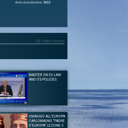
Anno di produzione:
2013
22 video trovato
MASTER ON EU LAW
AND ITS POLICIES
erluigi Dastoli
tto i cieli d'Europa
OMAGGIO ALL'EUROPA
introduttiva del Master on EU Law and its Policies
CARLOMAGNO "PADRE
o dal Prof. Pierluigi Dastoli in lingua inglese. Gli
 della lezione sono: The innovations of the treaty of
D'EUROPA" LEZIONE 3