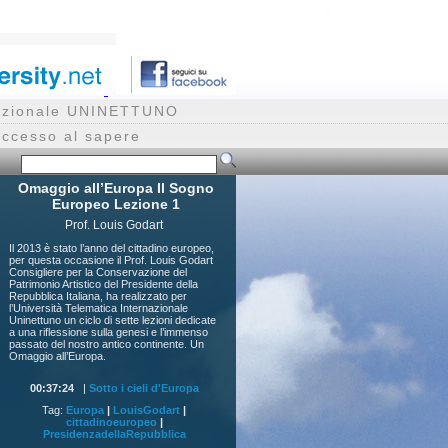
rnazionale UNINETTUNO
accesso al sapere
Omaggio all’Europa Il Sogno
Europeo Lezione 1
Prof. Louis Godart
Il 2013 è stato l’anno del cittadino europeo,
per questa occasione il Prof. Louis Godart
Consigliere per la Conservazione del
Patrimonio Artistico del Presidente della
Repubblica Italiana, ha realizzato per
l’Università Telematica Internazionale
Uninettuno un ciclo di sette lezioni dedicate
a una riflessione sulla genesi e l’immenso
passato del nostro antico continente. Un
Omaggio all’Europa.
00:37:24
|
Sotto i cieli d'Europa
Tag:
Europa
|
LouisGodart
|
cittadinoeuropeo
|
PresidenzadellaRepubblica