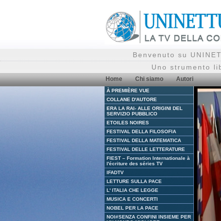
Benvenuto su UNINETT
Uno strumento li
Home
Chi siamo
Autori
À PREMIÈRE VUE
COLLANE D'AUTORE
ERA LA RAI- ALLE ORIGINI DEL
SERVIZIO PUBBLICO
ETOILES NOIRES
FESTIVAL DELLA FILOSOFIA
FESTIVAL DELLA MATEMATICA
FESTIVAL DELLE LETTERATURE
FIEST – Formation Internationale à
l'écriture des séries TV
IFADTV
LETTURE SULLA PACE
L' ITALIA CHE LEGGE
MUSICA E CONCERTI
NOBEL PER LA PACE
NOI#SENZA CONFINI INSIEME PER