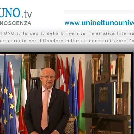
UNO.tv la web tv della Universita' Telematica Inte
bero creato per diffondere cultura e democratizzare l'