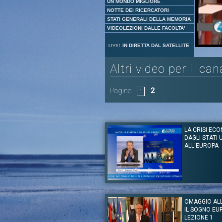
UN MONDO MIGLIORE
NOTTE DEI RICERCATORI
STATI GENERALI DELLA MEMORIA
VIDEOLEZIONI DALLE FACOLTA'
IN DIRETTA DAL SATELLITE
Altri video per il can
Pagine:
2
1
LA CRISI EC
DAGLI STATI U
ALL'EUROPA
Autore:
Romano Prodi
Canale:
Sotto i cieli d'Europa
OMAGGIO AL
Lezione del Professor Romano Prodi sull
IL SOGNO E
mondiale. Perché è così profonda? Dagli Sta
all’Europa, quali sono i motivi? Cosa si deve fa
LEZIONE 1