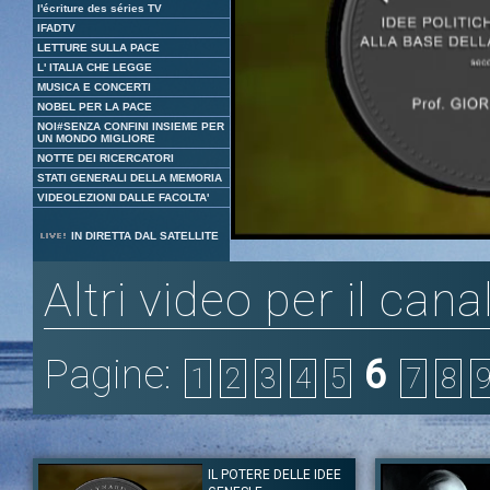
l'écriture des séries TV
IFADTV
LETTURE SULLA PACE
L' ITALIA CHE LEGGE
MUSICA E CONCERTI
NOBEL PER LA PACE
NOI#SENZA CONFINI INSIEME PER
UN MONDO MIGLIORE
NOTTE DEI RICERCATORI
STATI GENERALI DELLA MEMORIA
VIDEOLEZIONI DALLE FACOLTA'
Loaded
:
Unmute
IN DIRETTA DAL SATELLITE
4.57%
Altri video per il cana
Pagine:
6
1
2
3
4
5
7
8
IL POTERE DELLE IDEE